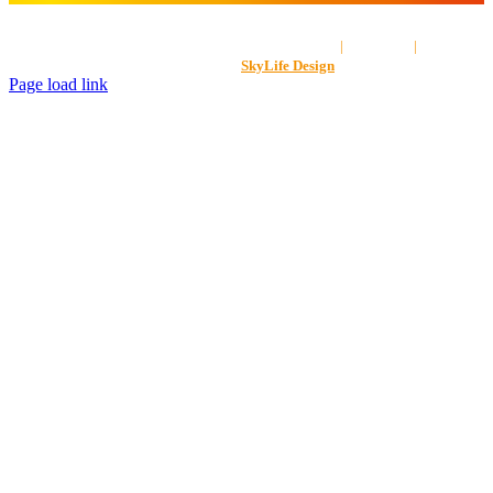
AGB
|
Impressum
|
Datenschut
Gestaltet von
SkyLife Design
Page load link
Nach
oben