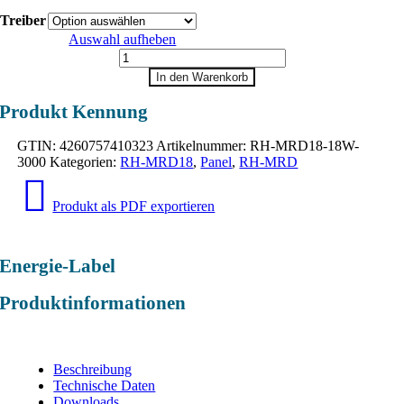
Treiber
Auswahl aufheben
RH-
MRD18
In den Warenkorb
Menge
Produkt Kennung
GTIN:
4260757410323
Artikelnummer:
RH-MRD18-18W-
3000
Kategorien:
RH-MRD18
,
Panel
,
RH-MRD
Produkt als PDF exportieren
Energie-Label
Produktinformationen
Beschreibung
Technische Daten
Downloads