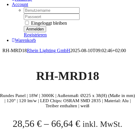
Account
Username:
Password:
Eingeloggt bleiben
Registrieren
Warenkorb
RH-MRD18
Rhein Lighting GmbH
2025-08-10T09:02:46+02:00
RH-MRD18
Rundes Panel | 18W | 3000K | Außenmaß: Ø225 x 38(H) (Maße in mm)
| 120° | 120 lm/w | LED Chips: OSRAM SMD 2835 | Material: Alu |
Treiber enthalten | weiß
28,56
€
–
66,64
€
inkl. MwSt.