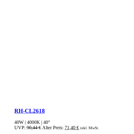
RH-CL2618
40W | 4000K | 40°
Ursprünglicher
Aktueller
UVP:
90,44
€
Alter Preis:
71,40
€
inkl. MwSt.
Preis
Preis