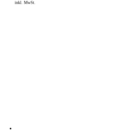
inkl. MwSt.
war:
ist:
90,44 €
71,40 €.