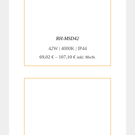
RH-MSD42
42W | 4000K | IP44
69,02
€
–
107,10
€
inkl. MwSt.