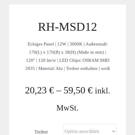
Projekte & Lösungen
Kataloge
RH-MSD12
Account
Eckiges Panel | 12W | 3000K | Außenmaß:
Warenkorb
170(L) x 170(B) x 38(H) (Maße in mm) |
120° | 120 lm/w | LED Chips: OSRAM SMD
2835 | Material: Alu | Treiber enthalten | weiß
20,23
€
–
59,50
€
inkl.
MwSt.
Treiber