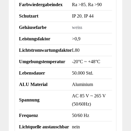
Farbwiedergabeindex
Ra >85
,
Ra >90
Schutzart
IP 20
,
IP 44
Gehäusefarbe
weiss
Leistungsfaktor
>0,9
Lichtstromwartungsfaktor
L80
Umgebungstemperatur
-20°C ~ +48°C
Lebensdauer
50.000 Std.
ALU Material
Aluminium
AC 85 V ~ 265 V
Spannung
(50/60Hz)
Frequenz
50/60 Hz
Lichtquelle austauschbar
nein