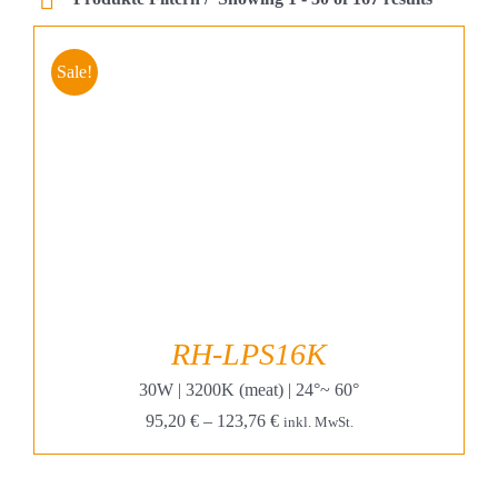
Projekte & Lösungen
Kataloge
Sale!
Account
Warenkorb
RH-LPS16K
30W | 3200K (meat) | 24°~ 60°
95,20
€
–
123,76
€
inkl. MwSt.