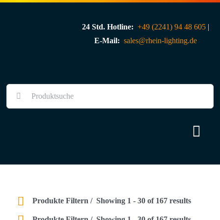
Skip
to
24 Std. Hotline:
+49 (2241) 94 48 605
|
content
E-Mail:
sales@rhein-lighting.de
Suche
nach:
Togg
Navi
Über uns
Shop
Produkte Filtern
Showing 1 - 30 of 167 results
Produkte Filtern
Showing 1 - 30 of 167 results