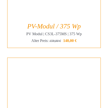
PV-Modul / 375 Wp
PV Modul | CS3L-375MS | 375 Wp
Ursprünglicher
Aktueller
Alter Preis:
140,00
€
159,00
€
Preis
Preis
war:
ist:
159,00 €
140,00 €.