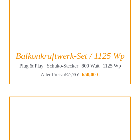
Balkonkraftwerk-Set / 1125 Wp
Plug & Play | Schuko-Stecker | 800 Watt | 1125 Wp
Ursprünglicher
Aktueller
Alter Preis:
650,00
€
890,00
€
Preis
Preis
war:
ist:
890,00 €
650,00 €.