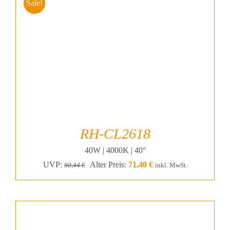
Sale!
RH-CL2618
40W | 4000K | 40°
Ursprünglicher
Aktueller
UVP:
Alter Preis:
71,40
€
90,44
€
inkl. MwSt.
Preis
Preis
war:
ist:
90,44 €
71,40 €.