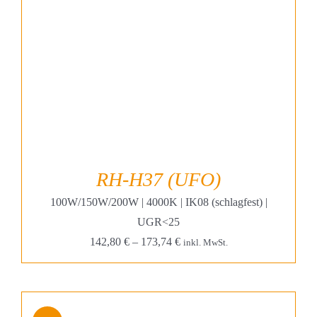
RH-H37 (UFO)
100W/150W/200W | 4000K | IK08 (schlagfest) |
UGR<25
142,80
€
–
173,74
€
inkl. MwSt.