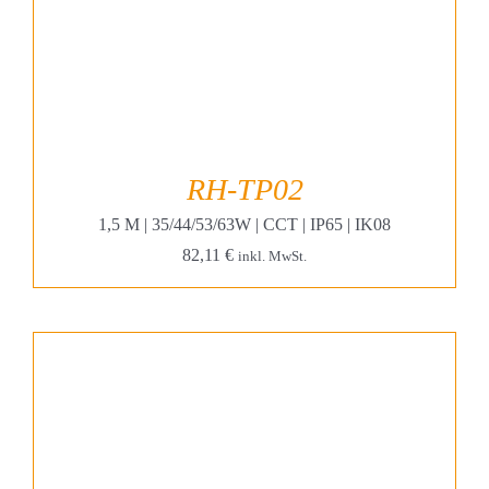
RH-TP02
1,5 M | 35/44/53/63W | CCT | IP65 | IK08
82,11
€
inkl. MwSt.