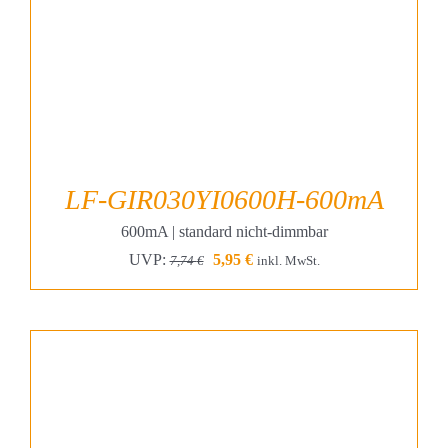
LF-GIR030YI0600H-600mA
600mA | standard nicht-dimmbar
Ursprünglicher
Aktueller
UVP:
5,95
€
7,74
€
inkl. MwSt.
Preis
Preis
war:
ist:
7,74 €
5,95 €.