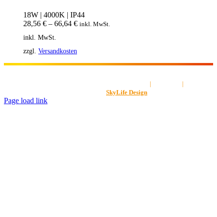
18W | 4000K | IP44
28,56
€
–
66,64
€
inkl. MwSt.
inkl. MwSt.
zzgl.
Versandkosten
AGB
|
Impressum
|
Datenschut
Gestaltet von
SkyLife Design
Page load link
Nach
oben