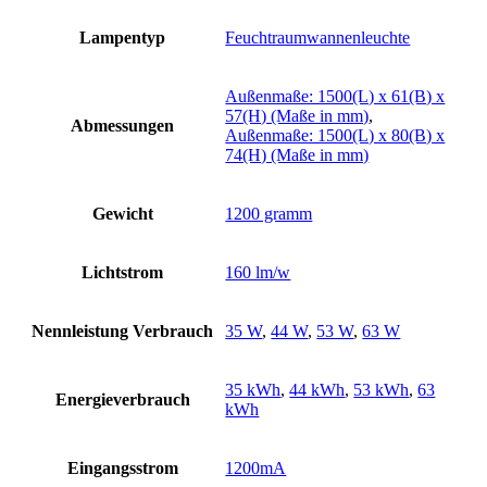
Lampentyp
Feuchtraumwannenleuchte
Außenmaße: 1500(L) x 61(B) x
57(H) (Maße in mm)
,
Abmessungen
Außenmaße: 1500(L) x 80(B) x
74(H) (Maße in mm)
Gewicht
1200 gramm
Lichtstrom
160 lm/w
Nennleistung Verbrauch
35 W
,
44 W
,
53 W
,
63 W
35 kWh
,
44 kWh
,
53 kWh
,
63
Energieverbrauch
kWh
Eingangsstrom
1200mA