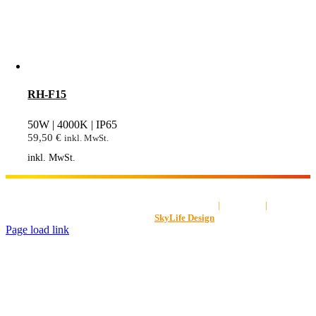
RH-F15
50W | 4000K | IP65
59,50
€
inkl. MwSt.
inkl. MwSt.
AGB
|
Impressum
|
Datenschut
Gestaltet von
SkyLife Design
Page load link
Nach
oben