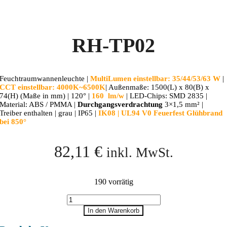
RH-TP02
Feuchtraumwannenleuchte |
MultiLumen einstellbar: 35/44/53/63 W
|
CCT einstellbar: 4000K~6500K
| Außenmaße: 1500(L) x 80(B) x
74(H) (Maße in mm) | 120° |
160 lm/w
| LED-Chips: SMD 2835 |
Material: ABS / PMMA |
Durchgangsverdrachtung
3×1,5 mm² |
Treiber enthalten | grau | IP65 |
IK08 | UL94 V0 Feuerfest Glühbrand
bei 850°
82,11
€
inkl. MwSt.
190 vorrätig
RH-
TP02
In den Warenkorb
Menge