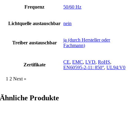
Frequenz
50/60 Hz
Lichtquelle austauschbar
nein
ja (durch Hersteller oder
Treiber austauschbar
Fachmann)
CE
,
EMC
,
LVD
,
RoHS
,
Zertifikate
EN60595-2-11: 850°
,
UL94:V0
1
2
Next »
Ähnliche Produkte