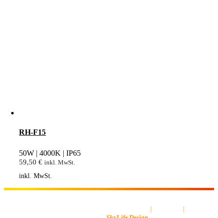
RH-F15
50W | 4000K | IP65
59,50
€
inkl. MwSt.
inkl. MwSt.
AGB
|
Impressum
|
Datenschut
Gestaltet von
SkyLife Design