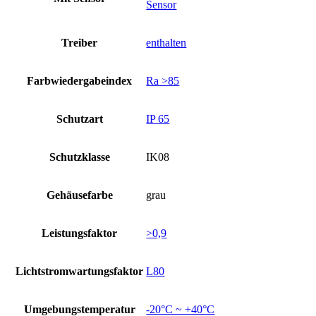
Sensor
Treiber
enthalten
Farbwiedergabeindex
Ra >85
Schutzart
IP 65
Schutzklasse
IK08
Gehäusefarbe
grau
Leistungsfaktor
>0,9
Lichtstromwartungsfaktor
L80
Umgebungstemperatur
-20°C ~ +40°C