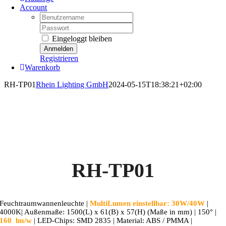
Account
Username:
Password:
Eingeloggt bleiben
Registrieren
Warenkorb
RH-TP01
Rhein Lighting GmbH
2024-05-15T18:38:21+02:00
RH-TP01
Feuchtraumwannenleuchte |
MultiLumen einstellbar: 30W/40W
|
4000K| Außenmaße: 1500(L) x 61(B) x 57(H) (Maße in mm) | 150° |
160 lm/w
| LED-Chips: SMD 2835 | Material: ABS / PMMA |