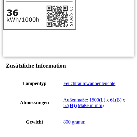
Zusätzliche Information
Lampentyp
Feuchtraumwannenleuchte
Außenmaße: 1500(L) x 61(B) x
Abmessungen
57(H) (Maße in mm)
Gewicht
800 gramm