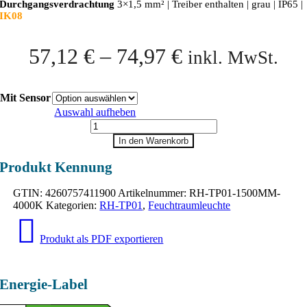
Durchgangsverdrachtung
3×1,5 mm² | Treiber enthalten | grau | IP65 |
IK08
57,12
€
–
74,97
€
inkl. MwSt.
Mit Sensor
Auswahl aufheben
RH-
TP01
In den Warenkorb
Menge
Produkt Kennung
GTIN:
4260757411900
Artikelnummer:
RH-TP01-1500MM-
4000K
Kategorien:
RH-TP01
,
Feuchtraumleuchte
Produkt als PDF exportieren
Energie-Label