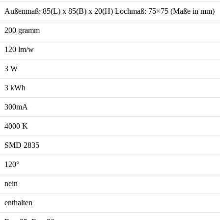
Außenmaß: 85(L) x 85(B) x 20(H) Lochmaß: 75×75 (Maße in mm)
200 gramm
120 lm/w
3 W
3 kWh
300mA
4000 K
SMD 2835
120°
nein
enthalten