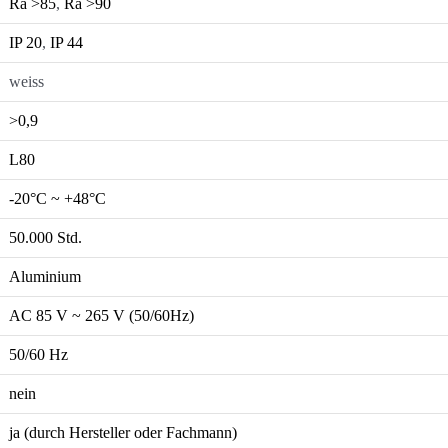
Ra >85
,
Ra >90
IP 20
,
IP 44
weiss
>0,9
L80
-20°C ~ +48°C
50.000 Std.
Aluminium
AC 85 V ~ 265 V (50/60Hz)
50/60 Hz
nein
ja (durch Hersteller oder Fachmann)