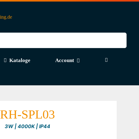
ting.de
Kataloge
Account
RH-SPL03
3W | 4000K | IP44