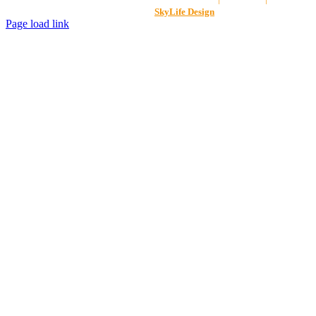
Gestaltet von
SkyLife Design
Page load link
Nach
oben