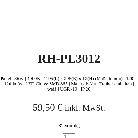
RH-PL3012
Panel | 36W | 4000K | 1195(L) x 295(B) x 12(H) (Maße in mm) | 120° |
120 lm/w | LED Chips: SMD 865 | Material: Alu | Treiber enthalten |
weiß | UGR<19 | IP 20
59,50
€
inkl. MwSt.
85 vorrätig
RH-