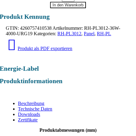
PL3012
In den Warenkorb
Menge
Produkt Kennung
GTIN:
4260757410538
Artikelnummer:
RH-PL3012-36W-
4000-URG19
Kategorien:
RH-PL3012
,
Panel
,
RH-PL
Produkt als PDF exportieren
Energie-Label
Produktinformationen
Beschreibung
Technische Daten
Downloads
Zertifikate
Produktabmessungen (mm)