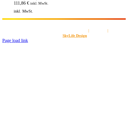
111,86
€
inkl. MwSt.
inkl. MwSt.
AGB
|
Impressum
|
Datenschut
Gestaltet von
SkyLife Design
Page load link
Nach
oben