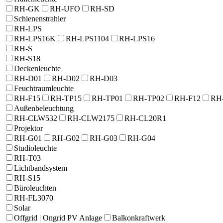
RH-GK
RH-UFO
RH-SD
Schienenstrahler
RH-LPS
RH-LPS16K
RH-LPS1104
RH-LPS16
RH-S
RH-S18
Deckenleuchte
RH-D01
RH-D02
RH-D03
Feuchtraumleuchte
RH-F15
RH-TP15
RH-TP01
RH-TP02
RH-F12
RH
Außenbeleuchtung
RH-CLW532
RH-CLW2175
RH-CL20R1
Projektor
RH-G01
RH-G02
RH-G03
RH-G04
Studioleuchte
RH-T03
Lichtbandsystem
RH-S15
Büroleuchten
RH-FL3070
Solar
Offgrid | Ongrid PV Anlage
Balkonkraftwerk