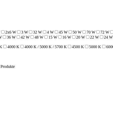
W
2x6 W
3 W
32 W
4 W
45 W
50 W
70 W
72 W
W
36 W
42 W
48 W
15 W
16 W
20 W
22 W
24 W
 K
4000 K
4000 K / 5000 K / 5700 K
4500 K
5000 K
600
e Produkte