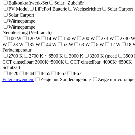
Balkonkraftwerk-Set
Solar | Zubehör
PV Modul
LiFePo4 Batterie
Wechselrichter
Solar Carport
Solar Carport
Wärmepumpe
Wärmepumpe
Nennleistung (Verbrauch)
100 W
120 W
14 W
150 W
200 W
2x3 W
2x30 
W
28 W
35 W
44 W
53 W
63 W
6 W
12 W
18 
Farbtemperatur
2700 K
2700 K ~ 6500 K
3000 K
3200 K (meat)
3500
CCT einstellbar: 3000K~5000K
CCT einstellbar: 4000K~6500K
Schutzart
IP 20
IP 44
IP 65
IP 67
IP67
Filter anwenden
Zeige nur Sonderangebote
Zeige nur vorrätig