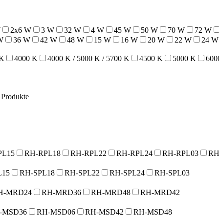
W
2x6 W
3 W
32 W
4 W
45 W
50 W
70 W
72 W
W
36 W
42 W
48 W
15 W
16 W
20 W
22 W
24 W
 K
4000 K
4000 K / 5000 K / 5700 K
4500 K
5000 K
600
e Produkte
PL15
RH-RPL18
RH-RPL22
RH-RPL24
RH-RPL03
RH
L15
RH-SPL18
RH-SPL22
RH-SPL24
RH-SPL03
H-MRD24
RH-MRD36
RH-MRD48
RH-MRD42
-MSD36
RH-MSD06
RH-MSD42
RH-MSD48