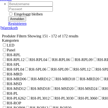
Username:
Password:
Eingeloggt bleiben
Registrieren
Warenkorb
Produkte Filtern
Showing 151 - 172 of 172 results
Kategorien
LED
Panel
RH-RPL
RH-RPL12
RH-RPL04
RH-RPL06
RH-RPL09
RH-R
RH-SPL
RH-SPL04
RH-SPL06
RH-SPL09
RH-SPL12
RH-SP
RH-MRD
RH-MRD06
RH-MRD12
RH-MRD18
RH-MRD20
R
RH-MSD
RH-MSD12
RH-MSD18
RH-MSD20
RH-MSD24
RH
RH-PL
RH-PL6262
RH-PL3012
RH-PL3030
RH-PL3060
RH
RH-ROP
RH-ROP08
RH-ROP12
RH-ROP20