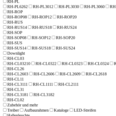
RH-PL
RH-PL6262
RH-PL3012
RH-PL3030
RH-PL3060
RH
RH-ROP
RH-ROP08
RH-ROP12
RH-ROP20
RH-RUS
RH-RUS14
RH-RUS18
RH-RUS24
RH-SOP
RH-SOP08
RH-SOP12
RH-SOP20
RH-SUS
RH-SUS14
RH-SUS18
RH-SUS24
Downlight
RH-CL03
RH-CL03210
RH-CL0322
RH-CL0323
RH-CL0324
RH-CL26
RH-CL2603
RH-CL2606
RH-CL2609
RH-CL2618
RH-CL11
RH-CL3111
RH-CL1111
RH-CL2111
RH-CL31
RH-CL3181
RH-CL3182
RH-CL02
Zubehör und mehr
Treiber
Aufbaurahmen
Kataloge
LED-Streifen
Hallenleuchte