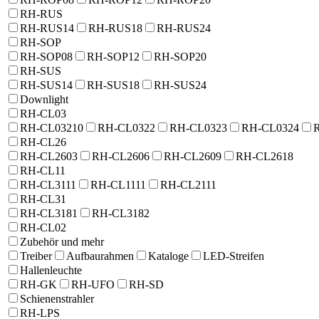
RH-RUS
RH-RUS14
RH-RUS18
RH-RUS24
RH-SOP
RH-SOP08
RH-SOP12
RH-SOP20
RH-SUS
RH-SUS14
RH-SUS18
RH-SUS24
Downlight
RH-CL03
RH-CL03210
RH-CL0322
RH-CL0323
RH-CL0324
RH-CL26
RH-CL2603
RH-CL2606
RH-CL2609
RH-CL2618
RH-CL11
RH-CL3111
RH-CL1111
RH-CL2111
RH-CL31
RH-CL3181
RH-CL3182
RH-CL02
Zubehör und mehr
Treiber
Aufbaurahmen
Kataloge
LED-Streifen
Hallenleuchte
RH-GK
RH-UFO
RH-SD
Schienenstrahler
RH-LPS