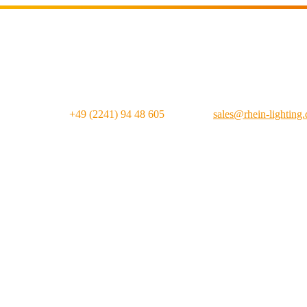
4 Std. Hotline:
+49 (2241) 94 48 605
|
E-Mail:
sales@rhein-lighting.