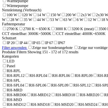
Wärmepumpe
Wärmepumpe
Nennleistung (Verbrauch)
100 W
120 W
14 W
150 W
200 W
2x3 W
2x30 
W
28 W
35 W
44 W
53 W
63 W
6 W
12 W
18 
Farbtemperatur
2700 K
2700 K ~ 6500 K
3000 K
3200 K (meat)
3500
CCT einstellbar: 3000K~5000K
CCT einstellbar: 4000K~6500K
Schutzart
IP 20
IP 44
IP 65
IP 67
IP67
Filter anwenden
Zeige nur Sonderangebote
Zeige nur vorrätig
Produkte Filtern
Showing 151 - 172 of 172 results
Kategorien
LED
Panel
RH-RPL
RH-RPL12
RH-RPL04
RH-RPL06
RH-RPL09
RH-R
RH-SPL
RH-SPL04
RH-SPL06
RH-SPL09
RH-SPL12
RH-SP
RH-MRD
RH-MRD06
RH-MRD12
RH-MRD18
RH-MRD20
R
RH-MSD
RH-MSD12
RH-MSD18
RH-MSD20
RH-MSD24
RH