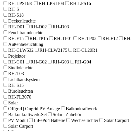
RH-LPS16K
RH-LPS1104
RH-LPS16
RH-S
RH-S18
Deckenleuchte
RH-D01
RH-D02
RH-D03
Feuchtraumleuchte
RH-F15
RH-TP15
RH-TP01
RH-TP02
RH-F12
RH
Außenbeleuchtung
RH-CLW532
RH-CLW2175
RH-CL20R1
Projektor
RH-G01
RH-G02
RH-G03
RH-G04
Studioleuchte
RH-T03
Lichtbandsystem
RH-S15
Büroleuchten
RH-FL3070
Solar
Offgrid | Ongrid PV Anlage
Balkonkraftwerk
Balkonkraftwerk-Set
Solar | Zubehör
PV Modul
LiFePo4 Batterie
Wechselrichter
Solar Carport
Solar Carport