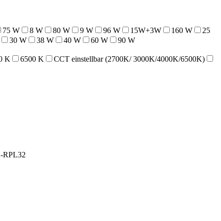
75 W
8 W
80 W
9 W
96 W
15W+3W
160 W
25
30 W
38 W
40 W
60 W
90 W
0 K
6500 K
CCT einstellbar (2700K/ 3000K/4000K/6500K)
-RPL32