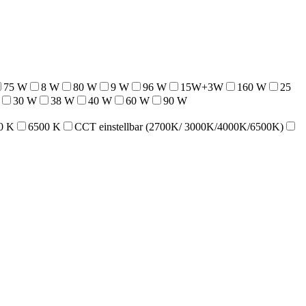
75 W
8 W
80 W
9 W
96 W
15W+3W
160 W
25
30 W
38 W
40 W
60 W
90 W
0 K
6500 K
CCT einstellbar (2700K/ 3000K/4000K/6500K)