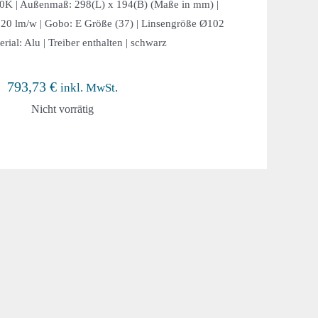
000K | Außenmaß: 298(L) x 194(B) (Maße in mm) |
 120 lm/w | Gobo: E Größe (37) | Linsengröße Ø102
rial: Alu | Treiber enthalten | schwarz
793,73
€
inkl. MwSt.
Nicht vorrätig