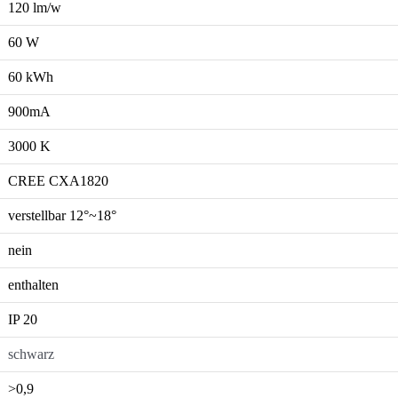
120 lm/w
60 W
60 kWh
900mA
3000 K
CREE CXA1820
verstellbar 12°~18°
nein
enthalten
IP 20
schwarz
>0,9