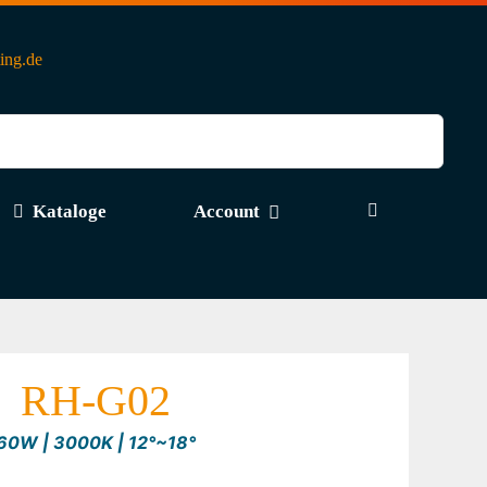
ting.de
Kataloge
Account
RH-G02
60W | 3000K | 12°~18°