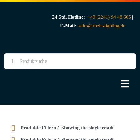
Skip
to
24 Std. Hotline:
+49 (2241) 94 48 605
|
content
E-Mail:
sales@rhein-lighting.de
Suche
nach:
Togg
Navi
Über uns
Shop
Produkte Filtern
Showing the single result
Produkte Filtern
Showing the single result