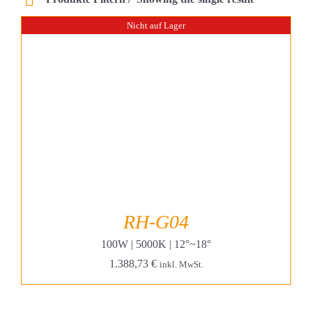
Projekte & Lösungen
Nicht auf Lager
Kataloge
Account
Warenkorb
RH-G04
100W | 5000K | 12°~18°
1.388,73
€
inkl. MwSt.