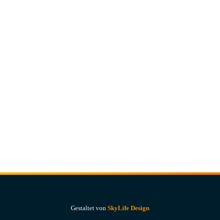
Gestaltet von
SkyLife Design