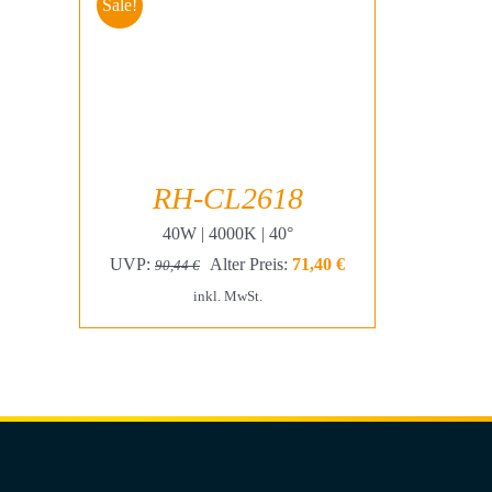
Sale!
RH-CL2618
40W | 4000K | 40°
Ursprünglicher
Aktueller
UVP:
Alter Preis:
71,40
€
90,44
€
Preis
Preis
inkl. MwSt.
war:
ist:
90,44 €
71,40 €.