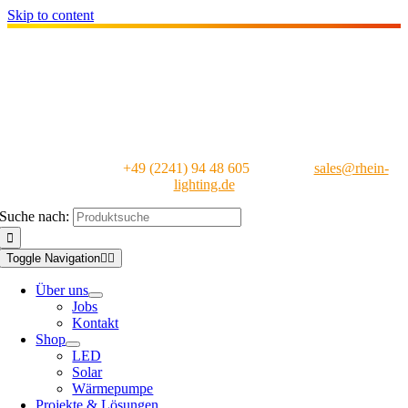
Skip to content
24 Std. Hotline:
+49 (2241) 94 48 605
|
E-Mail:
sales@rhein-
lighting.de
Suche nach:
Toggle Navigation
Über uns
Jobs
Kontakt
Shop
LED
Solar
Wärmepumpe
Projekte & Lösungen