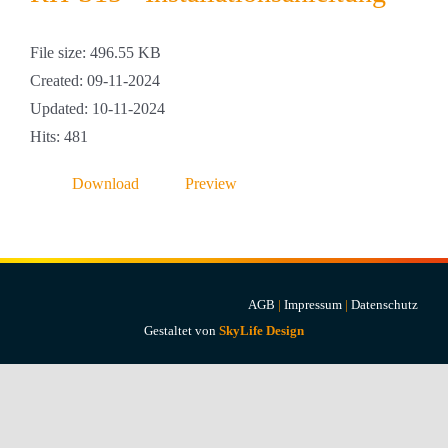
Projekte & Lösungen
File size: 496.55 KB
Kataloge
Created: 09-11-2024
Updated: 10-11-2024
Account
Hits: 481
Warenkorb
Download
Preview
AGB
|
Impressum
|
Datenschutz
Gestaltet von
SkyLife Design