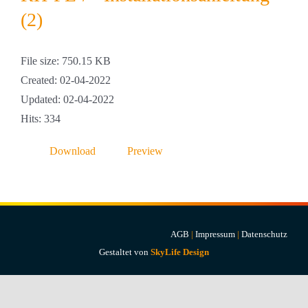
Projekte & Lösungen
(2)
Kataloge
File size: 750.15 KB
Created: 02-04-2022
Account
Updated: 02-04-2022
Hits: 334
Warenkorb
Download
Preview
AGB
|
Impressum
|
Datenschutz
Gestaltet von
SkyLife Design