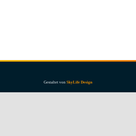
Gestaltet von
SkyLife Design