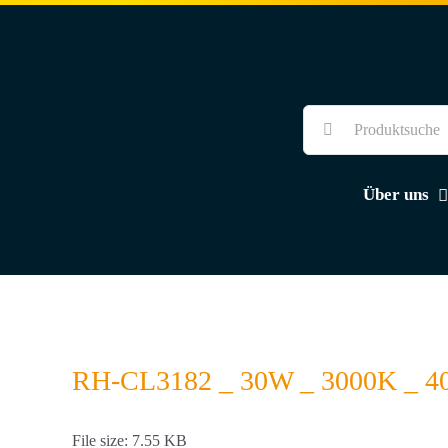
Skip
to
content
Suche
nach:
Über uns
RH-CL3182 _ 30W _ 3000K _ 4
File size: 7.55 KB