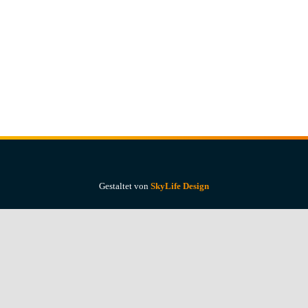
Gestaltet von
SkyLife Design