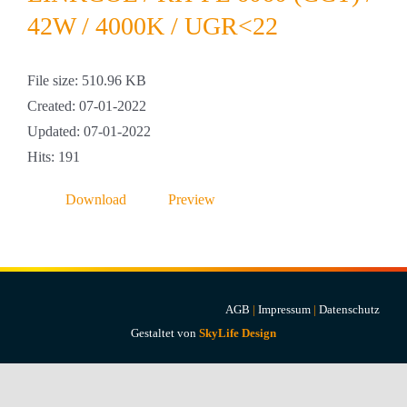
Projekte & Lösungen
42W / 4000K / UGR<22
Kataloge
File size: 510.96 KB
Created: 07-01-2022
Account
Updated: 07-01-2022
Hits: 191
Warenkorb
Download
Preview
AGB
|
Impressum
|
Datenschutz
Gestaltet von
SkyLife Design