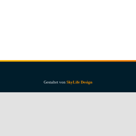
Gestaltet von
SkyLife Design