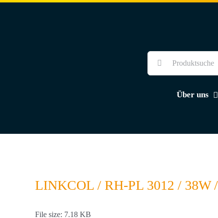
Skip
to
content
Suche
nach:
Über uns
LINKCOL / RH-PL 3012 / 38W 
File size: 7.18 KB