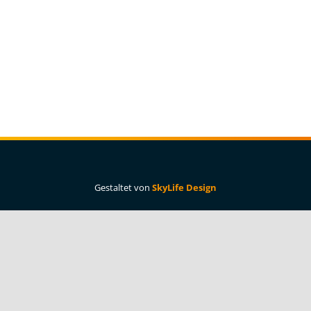
Gestaltet von
SkyLife Design