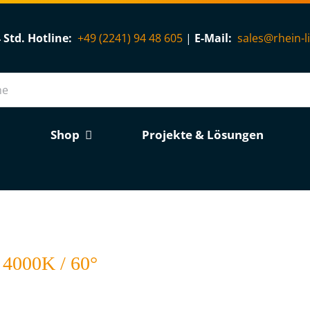
 Std. Hotline:
+49 (2241) 94 48 605
|
E-Mail:
sales@rhein-l
Shop
Projekte & Lösungen
4000K / 60°