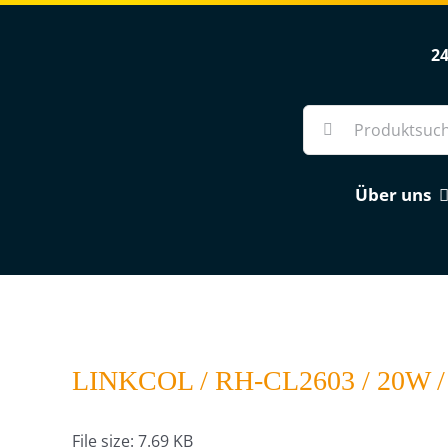
Skip
to
24
content
Suche
nach:
Über uns
LINKCOL / RH-CL2603 / 20W / 
File size: 7.69 KB