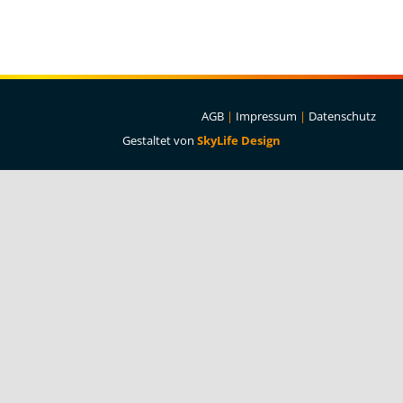
Projekte & Lösungen
Kataloge
Account
AGB
|
Impressum
|
Datenschutz
Gestaltet von
SkyLife Design
Warenkorb