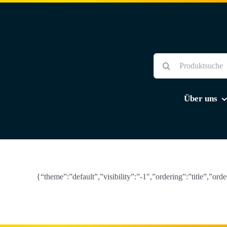
Skip
to
content
Suche
nach:
Über uns
{“theme”:”default”,”visibility”:”-1″,”ordering”:”title”,”