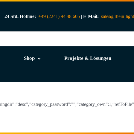
24 Std. Hotline:
+49 (2241) 94 48 605
|
E-Mail:
sales@rhein-ligh
Shop
Projekte & Lösungen
orderingdir”:”desc”,”category_password”:””,”category_own”:1,”refToFil