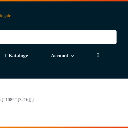
ting.de
Kataloge
Account
e”:{“1085”:[3216]}}