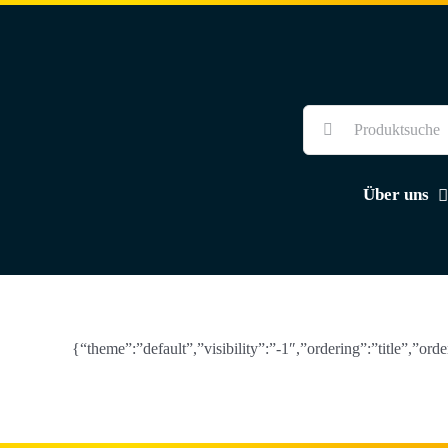
Skip
to
content
Suche
nach:
Über uns
{“theme”:”default”,”visibility”:”-1″,”ordering”:”title”,”o