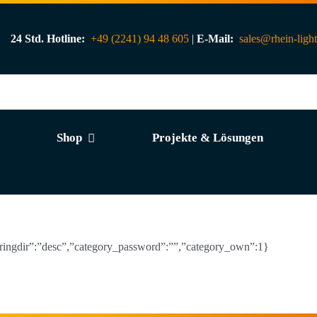
24 Std. Hotline:
+49 (2241) 94 48 605
|
E-Mail:
sales@rhein-ligh
Shop
Projekte & Lösungen
rderingdir”:”desc”,”category_password”:””,”category_own”:1}