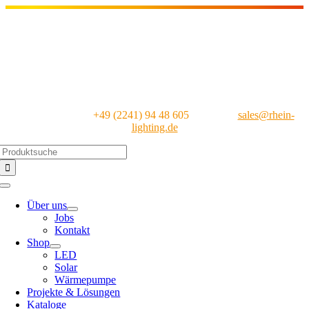
Skip
to
content
24 Std. Hotline:
+49 (2241) 94 48 605
|
E-Mail:
sales@rhein-
lighting.de
Suche
nach:
Toggle
Navigation
Über uns
Jobs
Kontakt
Shop
LED
Solar
Wärmepumpe
Projekte & Lösungen
Kataloge