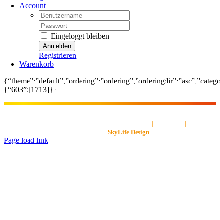
Account
Username:
Password:
Eingeloggt bleiben
Registrieren
Warenkorb
{“theme”:”default”,”ordering”:”ordering”,”orderingdir”:”asc”,”cate
{“603”:[1713]}}
AGB
|
Impressum
|
Datenschut
Gestaltet von
SkyLife Design
Page load link
Nach
oben