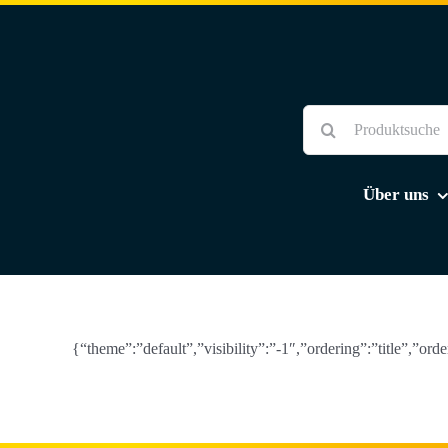
Skip
to
content
Suche
nach:
Über uns
{“theme”:”default”,”visibility”:”-1″,”ordering”:”title”,”o