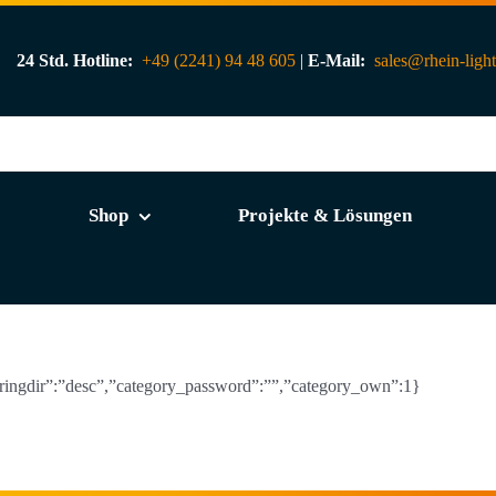
24 Std. Hotline:
+49 (2241) 94 48 605
|
E-Mail:
sales@rhein-ligh
Shop
Projekte & Lösungen
rderingdir”:”desc”,”category_password”:””,”category_own”:1}