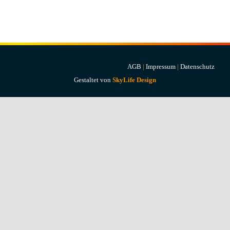
Projekte & Lösungen
Kataloge
Account
AGB
|
Impressum
|
Datenschutz
Gestaltet von
SkyLife Design
Warenkorb