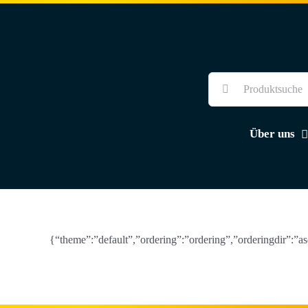
Skip
to
content
Suche
nach:
Über uns
{“theme”:”default”,”ordering”:”ordering”,”orderingdir”:”a