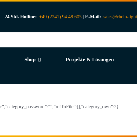
24 Std. Hotline:
+49 (2241) 94 48 605
|
E-Mail:
sales@rhein-ligh
Shop
Projekte & Lösungen
sc”,”category_password”:””,”refToFile”:[],”category_own”:2}