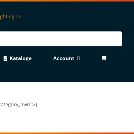
ighting.de
Kataloge
Account
”category_own”:2}