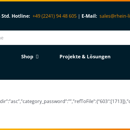
 Std. Hotline:
+49 (2241) 94 48 605
|
E-Mail:
sales@rhein-l
Shop
Projekte & Lösungen
dir”:”asc”,”category_password”:””,”refToFile”:{“603″:[1713]},