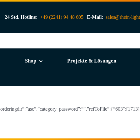
24 Std. Hotline:
+49 (2241) 94 48 605
|
E-Mail:
sales@rhein-ligh
Shop
Projekte & Lösungen
”,”orderingdir”:”asc”,”category_password”:””,”refToFile”:{“603″:[1713