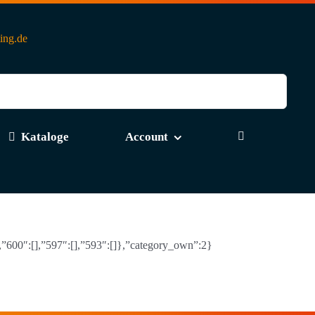
ting.de
Kataloge
Account
],”600″:[],”597″:[],”593″:[]},”category_own”:2}