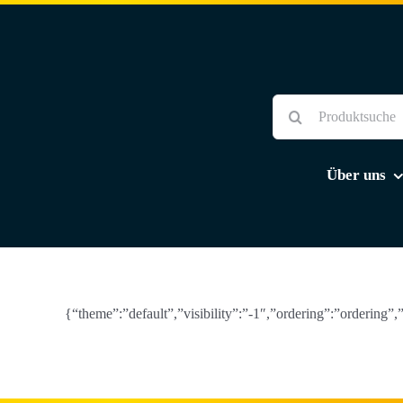
Skip
to
content
Suche
nach:
Über uns
{“theme”:”default”,”visibility”:”-1″,”ordering”:”ordering