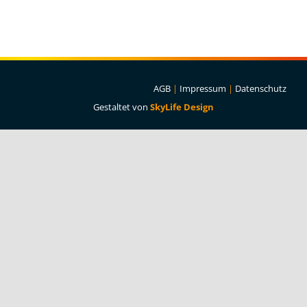
Projekte & Lösungen
Kataloge
Account
AGB
|
Impressum
|
Datenschutz
Gestaltet von
SkyLife Design
Warenkorb