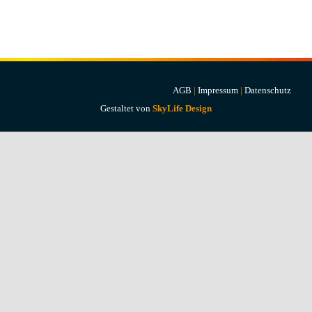
Projekte & Lösungen
Kataloge
Account
AGB
|
Impressum
|
Datenschutz
Gestaltet von
SkyLife Design
Warenkorb