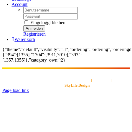
Account
Username:
Password:
Eingeloggt bleiben
Registrieren
Warenkorb
{“theme”:”default”,”visibility”:”-1″,”ordering”:”ordering”,”ordering
{“394″:[1355],”1304″:[3911,3910],”393″:
[1357,1355]},”category_own”:2}
AGB
|
Impressum
|
Datenschut
Gestaltet von
SkyLife Design
Page load link
Nach
oben