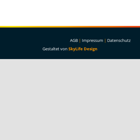
Projekte & Lösungen
Kataloge
Account
AGB
|
Impressum
|
Datenschutz
Gestaltet von
SkyLife Design
Warenkorb