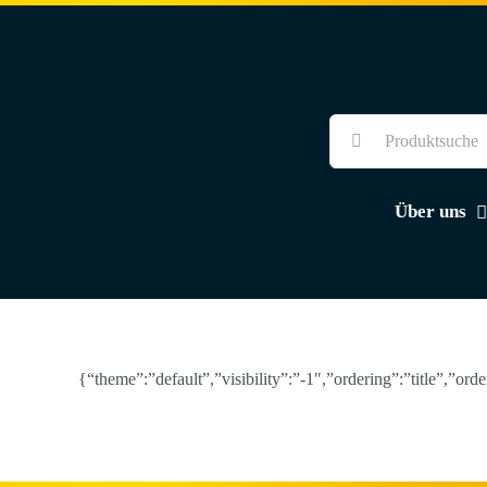
Skip
to
content
Suche
nach:
Über uns
{“theme”:”default”,”visibility”:”-1″,”ordering”:”title”,”o