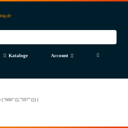
ting.de
Kataloge
Account
”:{“600″:[],”597”:[]}}