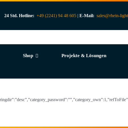
24 Std. Hotline:
+49 (2241) 94 48 605
|
E-Mail:
sales@rhein-ligh
Shop
Projekte & Lösungen
rderingdir”:”desc”,”category_password”:””,”category_own”:1,”refToFile