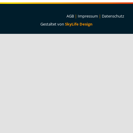
Projekte & Lösungen
AGB
|
Impressum
|
Datenschutz
Kataloge
Gestaltet von
SkyLife Design
Account
Warenkorb