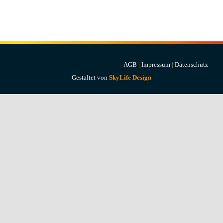
Projekte & Lösungen
Kataloge
Account
AGB
|
Impressum
|
Datenschutz
Gestaltet von
SkyLife Design
Warenkorb