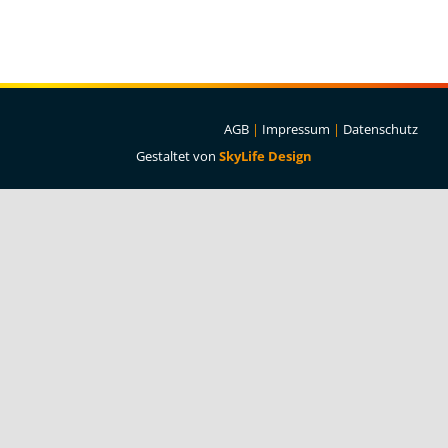
Projekte & Lösungen
Kataloge
Account
AGB
|
Impressum
|
Datenschutz
Gestaltet von
SkyLife Design
Warenkorb