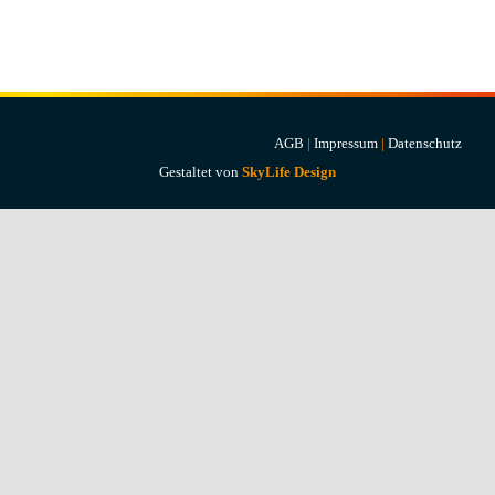
Projekte & Lösungen
Kataloge
Account
AGB
|
Impressum
|
Datenschutz
Gestaltet von
SkyLife Design
Warenkorb