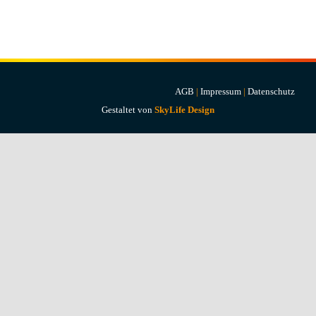
Projekte & Lösungen
Kataloge
Account
AGB
|
Impressum
|
Datenschutz
Gestaltet von
SkyLife Design
Warenkorb