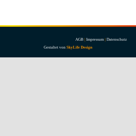
Projekte & Lösungen
Kataloge
Account
AGB
|
Impressum
|
Datenschutz
Gestaltet von
SkyLife Design
Warenkorb