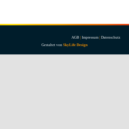
Projekte & Lösungen
Kataloge
Account
AGB
|
Impressum
|
Datenschutz
Gestaltet von
SkyLife Design
Warenkorb