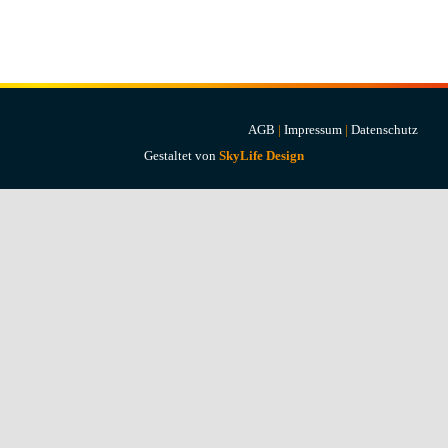
Projekte & Lösungen
Kataloge
Account
AGB
|
Impressum
|
Datenschutz
Gestaltet von
SkyLife Design
Warenkorb