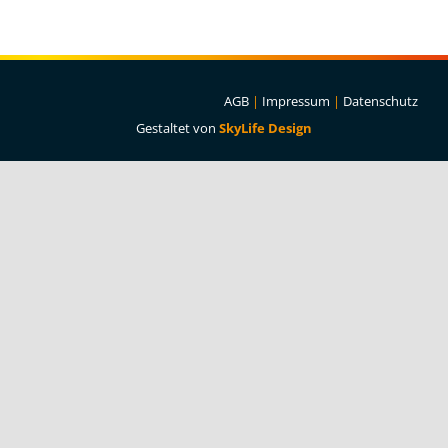
Projekte & Lösungen
Kataloge
AGB
|
Impressum
|
Datenschutz
Account
Gestaltet von
SkyLife Design
Warenkorb