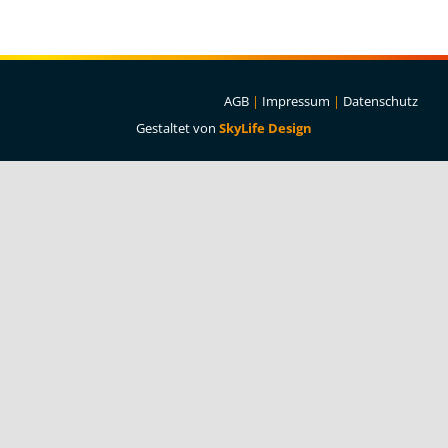
Projekte & Lösungen
Kataloge
AGB
|
Impressum
|
Datenschutz
Account
Gestaltet von
SkyLife Design
Warenkorb