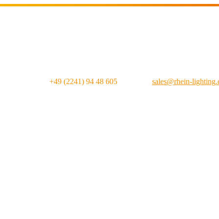
4 Std. Hotline:
+49 (2241) 94 48 605
|
E-Mail:
sales@rhein-lighting.