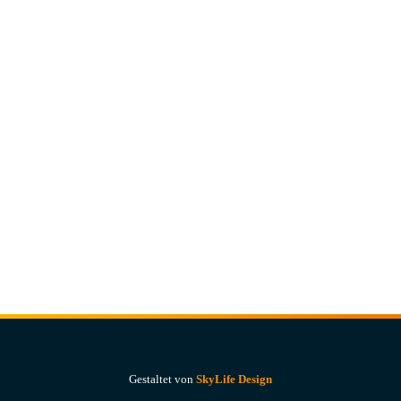
Gestaltet von
SkyLife Design