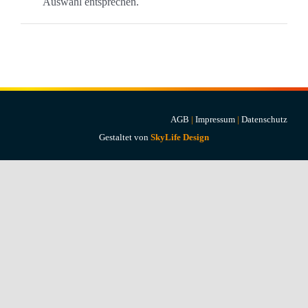
Auswahl entsprechen.
Projekte & Lösungen
Kataloge
Account
Warenkorb
AGB
|
Impressum
|
Datenschutz
Gestaltet von
SkyLife Design